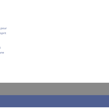
, pour
sprit
i
une