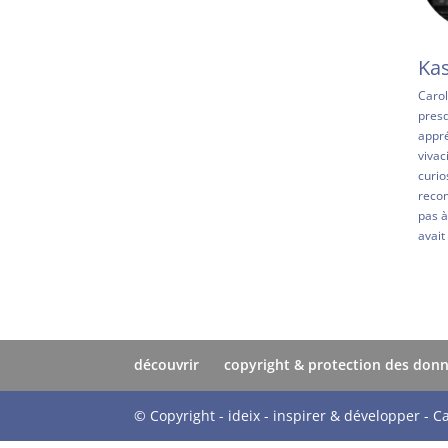
Ka
Carol
presq
appré
vivac
curio
recom
pas à
avait
découvrir
copyright & protection des don
© Copyright - ideix - inspirer & développer - C