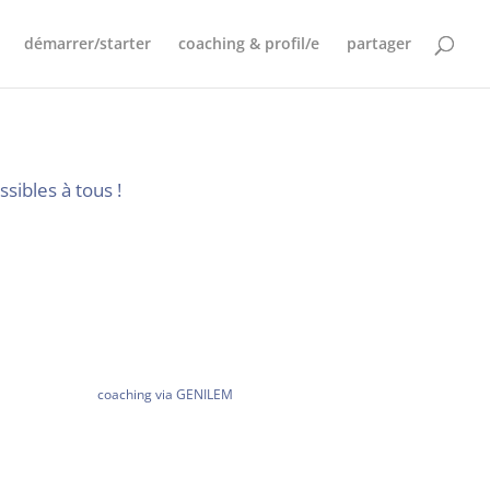
démarrer/starter
coaching & profil/e
partager
sibles à tous !
coaching via GENILEM