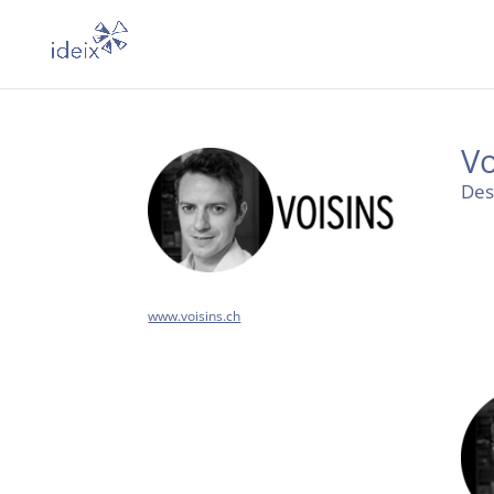
Vo
Des 
www.voisins.ch