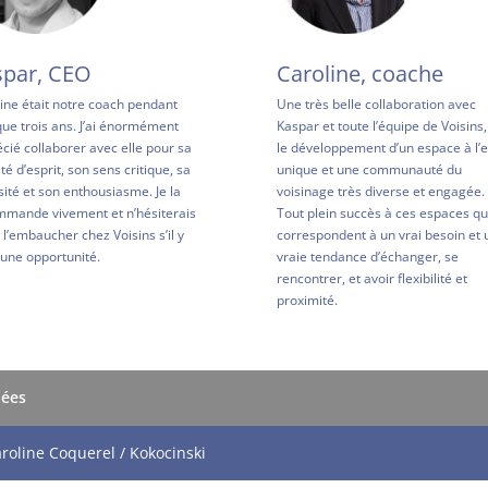
spar, CEO
Caroline, coache
ine était notre coach pendant
Une très belle collaboration avec
ue trois ans. J’ai énormément
Kaspar et toute l’équipe de Voisins
cié collaborer avec elle pour sa
le développement d’un espace à l’e
ité d’esprit, son sens critique, sa
unique et une communauté du
sité et son enthousiasme. Je la
voisinage très diverse et engagée.
mande vivement et n’hésiterais
Tout plein succès à ces espaces qu
 l’embaucher chez Voisins s’il y
correspondent à un vrai besoin et 
 une opportunité.
vraie tendance d’échanger, se
rencontrer, et avoir flexibilité et
proximité.
nées
aroline Coquerel / Kokocinski