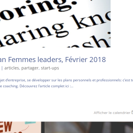
lan Femmes leaders, Février 2018
|
articles
,
partager
,
start-ups
et d’entreprise, se développer sur les plans personnels et professionnels: c’est t
coaching. Découvrez l’article complet ici :...