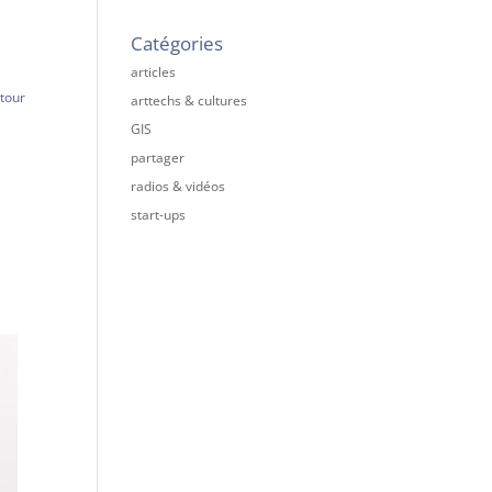
Catégories
articles
utour
arttechs & cultures
GIS
partager
radios & vidéos
start-ups