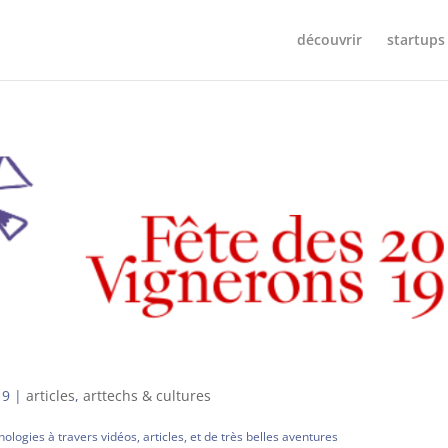
découvrir
startups
19
|
articles
,
arttechs & cultures
logies à travers vidéos, articles, et de très belles aventures